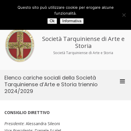
Salta
al
Via delle Torri 29/33 - 01016 Tarquinia (VT)
Questo sito può utilizzare cookie per erogare alcune
contenuto
tel/fax 0766.858194
tarquiniense@gmail.com
funzionalità.
Ok
Informativa
Società Tarquiniense di Arte e
Storia
Società Tarquiniense di Arte e Storia
Elenco cariche sociali della Società
Men
Tarquiniense d’Arte e Storia triennio
prin
2024/2029
per
la
visu
CONSIGLIO DIRETTIVO
Mobi
Presidente
: Alessandra Sileoni
Vice Presidente:
Daniele Scalet