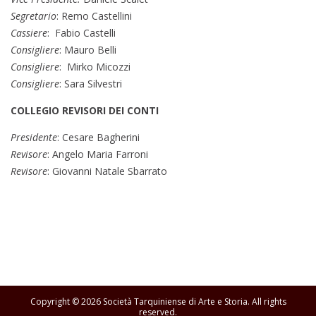
Segretario
: Remo Castellini
Cassiere
: Fabio Castelli
Consigliere
: Mauro Belli
Consigliere
: Mirko Micozzi
Consigliere
: Sara Silvestri
COLLEGIO REVISORI DEI CONTI
Presidente
: Cesare Bagherini
Revisore
: Angelo Maria Farroni
Revisore
: Giovanni Natale Sbarrato
Copyright © 2026
Società Tarquiniense di Arte e Storia
. All rights
reserved.