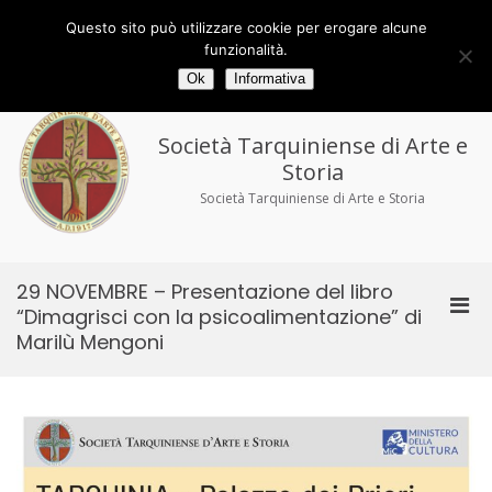
Salta
al
Via delle Torri 29/33 - 01016 Tarquinia (VT)
Questo sito può utilizzare cookie per erogare alcune
contenuto
tel/fax 0766.858194
tarquiniense@gmail.com
funzionalità.
Ok
Informativa
Società Tarquiniense di Arte e
Storia
Società Tarquiniense di Arte e Storia
29 NOVEMBRE – Presentazione del libro
Men
“Dimagrisci con la psicoalimentazione” di
prin
Marilù Mengoni
per
la
visu
Mobi