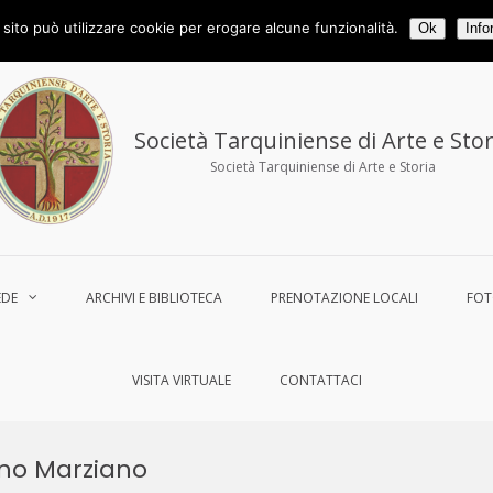
ax 0766.858194
tarquiniense@gmail.com
sito può utilizzare cookie per erogare alcune funzionalità.
Ok
Info
Società Tarquiniense di Arte e Stor
Società Tarquiniense di Arte e Storia
EDE
ARCHIVI E BIBLIOTECA
PRENOTAZIONE LOCALI
FO
VISITA VIRTUALE
CONTATTACI
ano Marziano