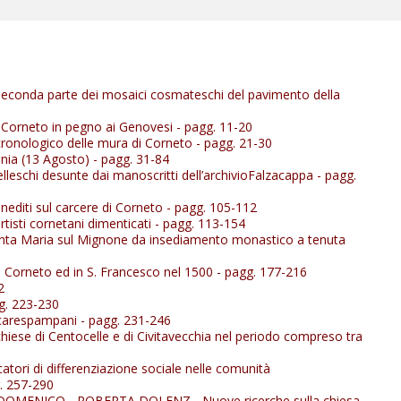
a seconda parte dei mosaici cosmateschi del pavimento della
eCorneto in pegno ai Genovesi -
pagg. 11-20
cronologico delle mura di Corneto -
pagg. 21-30
inia (13 Agosto) -
pagg. 31-84
telleschi desunte dai manoscritti dell’archivioFalzacappa -
pagg.
editi sul carcere di Corneto -
pagg. 105-112
artisti cornetani dimenticati -
pagg. 113-154
nta Maria sul Mignone da insediamento monastico a tenuta
n Corneto ed in S. Francesco nel 1500 -
pagg. 177-216
2
g. 223-230
occarespampani -
pagg. 231-246
chiese di Centocelle e di Civitavecchia nel periodo compreso tra
catori di differenziazione sociale nelle comunità
. 257-290
I DOMENICO - ROBERTA DOLENZ
- Nuove ricerche sulla chiesa