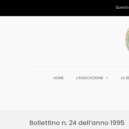
Salta
al
Via delle Torri 29/33 - 01016 Tarquinia (VT)
tel/f
Questo 
contenuto
HOME
L’ASSOCIAZIONE
LA S
Bollettino n. 24 dell’anno 1995