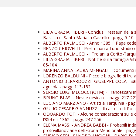
LILIA GRAZIA TIBERI
- Conclusi i restauri dell
Basilica di Santa Maria in Castello -
pagg. 5-10
ALBERTO PALMUCCI
- Anno 1385: il Papa ced
RENZO CHIOVELLI
- Preliminari ad uno studio 
ALBERTO PALMUCCI
- I Troiani a Corito-Tarqu
LILIA GRAZIA TIBERI
- Notizie sulla famiglia Vi
85-104
MARINA ANNA LAURA MENGALI
- Documenti in
LORENZO BALDUINI
- Piccole biografie di tre 
ANTONIO BERARDOZZI- GIUSEPPE COLA
- Sa
agricola -
pagg. 113-152
SERGIO LUIGI MECOCCI (OFM)
- Francescani i
BRUNO BLASI
- Nevi e nevicate -
pagg. 217-22
LUCIANO MARZIANO
- Artisti a Tarquinia -
pag
GIULIO CESARE GIANNUZZI
- Il castello di R
ODOARDO TOTI
- Alcune considerazioni sulle 
l’854 e il 1362 -
pagg. 247-256
ELENA MASSI - ANDREA BABBI
- Probabili indi
protovillanoviane dell’Etruria Meridionale -
pagg
ENRICO SERI - SANDRO ANGIONI - DARIO D