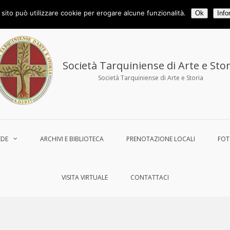
ax 0766.858194
tarquiniense@gmail.com
sito può utilizzare cookie per erogare alcune funzionalità.
Ok
Info
Società Tarquiniense di Arte e Stor
Società Tarquiniense di Arte e Storia
EDE
ARCHIVI E BIBLIOTECA
PRENOTAZIONE LOCALI
FO
VISITA VIRTUALE
CONTATTACI