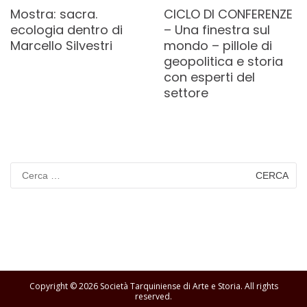
Mostra: sacra.
CICLO DI CONFERENZE
ecologia dentro di
– Una finestra sul
Marcello Silvestri
mondo – pillole di
geopolitica e storia
con esperti del
settore
Ricerca
per:
Copyright © 2026
Società Tarquiniense di Arte e Storia
. All rights
reserved.