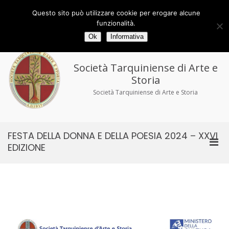
Salta
al
Via delle Torri 29/33 - 01016 Tarquinia (VT)
Questo sito può utilizzare cookie per erogare alcune
contenuto
tel/fax 0766.858194
tarquiniense@gmail.com
funzionalità.
Ok
Informativa
Società Tarquiniense di Arte e
Storia
Società Tarquiniense di Arte e Storia
FESTA DELLA DONNA E DELLA POESIA 2024 – XXVI
Men
EDIZIONE
prin
per
la
visu
Mobi