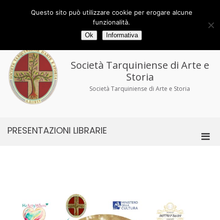
Salta
al
Via delle Torri 29/33 - 01016 Tarquinia (VT)
Questo sito può utilizzare cookie per erogare alcune
contenuto
tel/fax 0766.858194
tarquiniense@gmail.com
funzionalità.
Ok
Informativa
Società Tarquiniense di Arte e
Storia
Società Tarquiniense di Arte e Storia
PRESENTAZIONI LIBRARIE
Men
prin
per
la
visu
Mobi
Navigazione