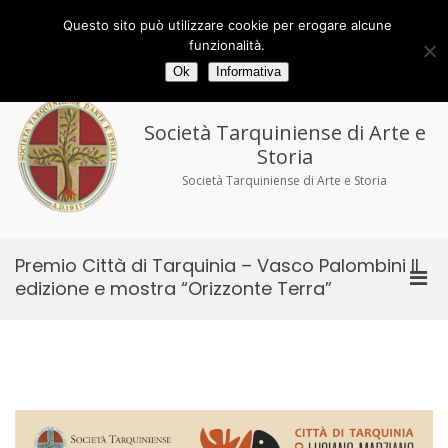
Salta
al
Via delle Torri 29/33 - 01016 Tarquinia (VT)
Questo sito può utilizzare cookie per erogare alcune
contenuto
tel/fax 0766.858194
tarquiniense@gmail.com
funzionalità.
Ok
Informativa
Società Tarquiniense di Arte e
Storia
Società Tarquiniense di Arte e Storia
Premio Città di Tarquinia – Vasco Palombini II
Men
edizione e mostra “Orizzonte Terra”
prin
per
la
visu
Mobi