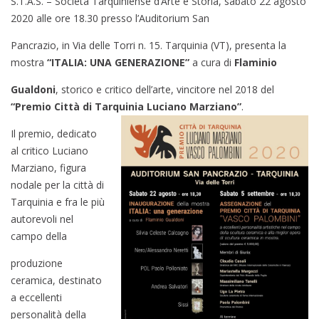
S.T.A.S. – Società Tarquiniense d’Arte e Storia, sabato 22 agosto
2020 alle ore 18.30 presso l’Auditorium San
Pancrazio, in Via delle Torri n. 15. Tarquinia (VT), presenta la
mostra
“ITALIA: UNA GENERAZIONE”
a cura di
Flaminio
Gualdoni
, storico e critico dell’arte, vincitore nel 2018 del
“Premio Città di Tarquinia Luciano Marziano”
.
Il premio, dedicato
al critico Luciano
Marziano, figura
nodale per la città di
Tarquinia e fra le più
autorevoli nel
campo della
produzione
ceramica, destinato
a eccellenti
personalità della