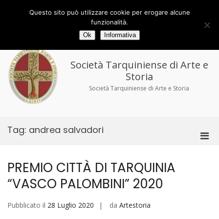
Salta
al
Via delle Torri 29/33 - 01016 Tarquinia (VT)
Questo sito può utilizzare cookie per erogare alcune
contenuto
tel/fax 0766.858194
tarquiniense@gmail.com
funzionalità.
Ok
Informativa
Società Tarquiniense di Arte e
Storia
Società Tarquiniense di Arte e Storia
Tag:
andrea salvadori
Men
prin
per
PREMIO CITTÀ DI TARQUINIA
la
“VASCO PALOMBINI” 2020
visu
Mobi
Pubblicato il
28 Luglio 2020
da
Artestoria