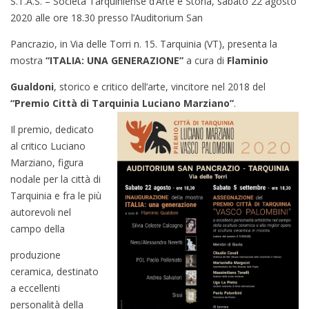
S.T.A.S. – Società Tarquiniense d’Arte e Storia, sabato 22 agosto
2020 alle ore 18.30 presso l’Auditorium San
Pancrazio, in Via delle Torri n. 15. Tarquinia (VT), presenta la
mostra
“ITALIA: UNA GENERAZIONE”
a cura di
Flaminio
Gualdoni
, storico e critico dell’arte, vincitore nel 2018 del
“Premio Città di Tarquinia Luciano Marziano”
.
Il premio, dedicato
al critico Luciano
Marziano, figura
nodale per la città di
Tarquinia e fra le più
autorevoli nel
campo della
produzione
ceramica, destinato
a eccellenti
personalità della