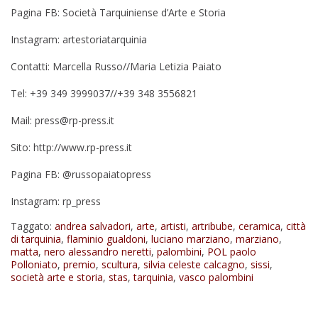
Pagina FB: Società Tarquiniense d’Arte e Storia
Instagram: artestoriatarquinia
Contatti: Marcella Russo//Maria Letizia Paiato
Tel: +39 349 3999037//+39 348 3556821
Mail:
press@rp-press.it
Sito:
http://www.rp-press.it
Pagina FB: @russopaiatopress
Instagram: rp_press
Taggato:
andrea salvadori
,
arte
,
artisti
,
artribube
,
ceramica
,
città
di tarquinia
,
flaminio gualdoni
,
luciano marziano
,
marziano
,
matta
,
nero alessandro neretti
,
palombini
,
POL paolo
Polloniato
,
premio
,
scultura
,
silvia celeste calcagno
,
sissi
,
società arte e storia
,
stas
,
tarquinia
,
vasco palombini